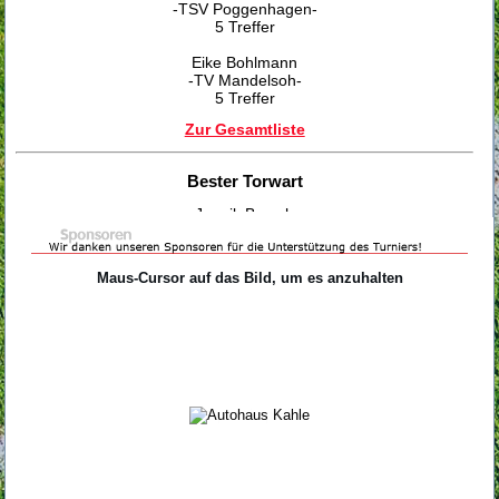
-TSV Poggenhagen-
5 Treffer
Eike Bohlmann
-TV Mandelsoh-
5 Treffer
Zur Gesamtliste
Bester Torwart
Jannik Brosch
-SV Esperke-
Maus-Cursor auf das Bild, um es anzuhalten
Fairste Mannschaft
TSV Poggenhagen
Danke an Alle
Der STK Eilvese bedankt sich bei allen Sponsoren, Helfern,
Zuschauern und Mannschaften für die tolle Unterstützung bei
der Stadtmeisterschaft 2017.
Stadtmeister 2017