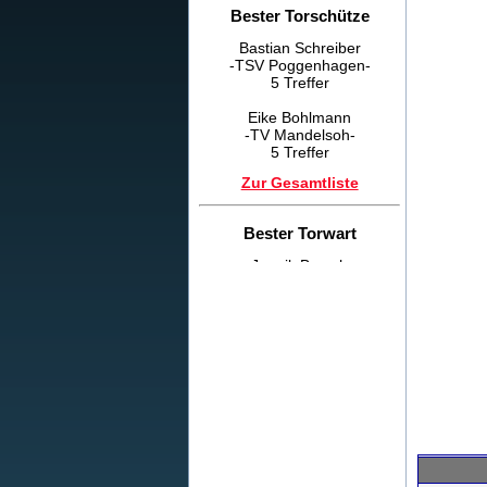
Bester Torschütze
Bastian Schreiber
-TSV Poggenhagen-
5 Treffer
Eike Bohlmann
-TV Mandelsoh-
5 Treffer
Zur Gesamtliste
Bester Torwart
Jannik Brosch
-SV Esperke-
Fairste Mannschaft
TSV Poggenhagen
Danke an Alle
Der STK Eilvese bedankt
sich bei allen Sponsoren,
Helfern, Zuschauern und