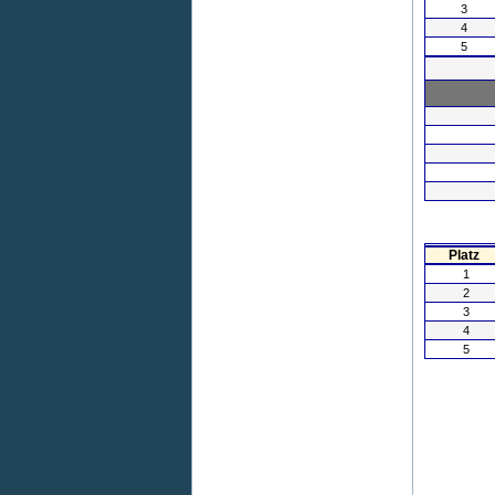
Fairste Mannschaft
TSV Poggenhagen
Danke an Alle
Der STK Eilvese bedankt
sich bei allen Sponsoren,
Helfern, Zuschauern und
Mannschaften für die tolle
Unterstützung bei der
Stadtmeisterschaft 2017.
Stadtmeister 2017
STK Eilvese
Bester Torschütze
Bastian Schreiber
-TSV Poggenhagen-
5 Treffer
Eike Bohlmann
-TV Mandelsoh-
5 Treffer