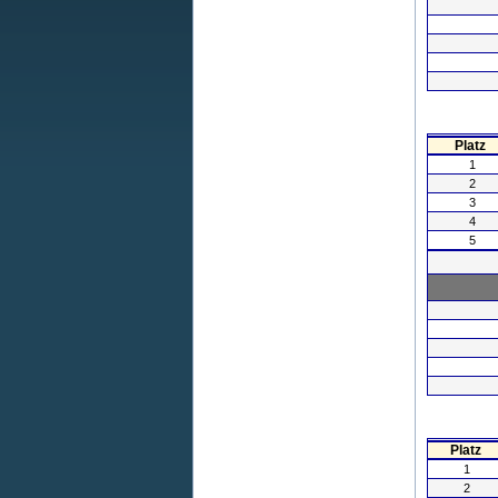
Mannschaften für die tolle
Unterstützung bei der
Stadtmeisterschaft 2017.
Stadtmeister 2017
STK Eilvese
Bester Torschütze
Bastian Schreiber
-TSV Poggenhagen-
5 Treffer
Eike Bohlmann
-TV Mandelsoh-
5 Treffer
Zur Gesamtliste
Bester Torwart
Jannik Brosch
-SV Esperke-