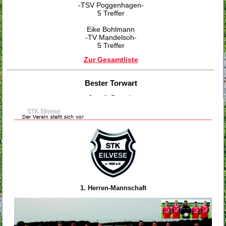
-TSV Poggenhagen-
5 Treffer
Eike Bohlmann
-TV Mandelsoh-
5 Treffer
Zur Gesamtliste
Bester Torwart
Jannik Brosch
-SV Esperke-
Fairste Mannschaft
TSV Poggenhagen
Danke an Alle
Der STK Eilvese bedankt sich bei allen Sponsoren, Helfern,
1. Herren-Mannschaft
Zuschauern und Mannschaften für die tolle Unterstützung bei
der Stadtmeisterschaft 2017.
Stadtmeister 2017