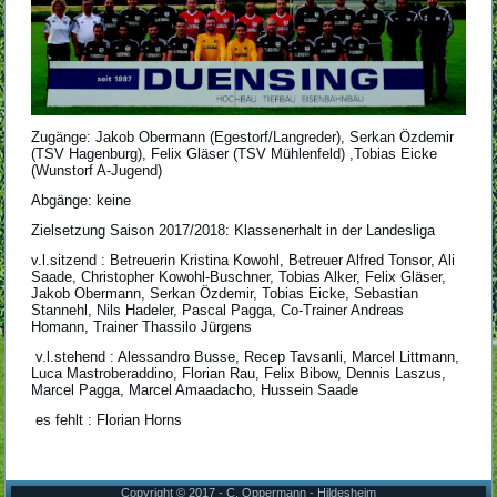
STK Eilvese
Bester Torschütze
Bastian Schreiber
-TSV Poggenhagen-
Zugänge: Jakob Obermann (Egestorf/Langreder), Serkan Özdemir
5 Treffer
(TSV Hagenburg), Felix Gläser (TSV Mühlenfeld) ,Tobias Eicke
(Wunstorf A-Jugend)
Eike Bohlmann
-TV Mandelsoh-
Abgänge: keine
5 Treffer
Zielsetzung Saison 2017/2018: Klassenerhalt in der Landesliga
Zur Gesamtliste
v.l.sitzend : Betreuerin Kristina Kowohl, Betreuer Alfred Tonsor, Ali
Saade, Christopher Kowohl-Buschner, Tobias Alker, Felix Gläser,
Jakob Obermann, Serkan Özdemir, Tobias Eicke, Sebastian
Bester Torwart
Stannehl, Nils Hadeler, Pascal Pagga, Co-Trainer Andreas
Homann, Trainer Thassilo Jürgens
Jannik Brosch
-SV Esperke-
v.l.stehend : Alessandro Busse, Recep Tavsanli, Marcel Littmann,
Luca Mastroberaddino, Florian Rau, Felix Bibow, Dennis Laszus,
Marcel Pagga, Marcel Amaadacho, Hussein Saade
Fairste Mannschaft
es fehlt : Florian Horns
TSV Poggenhagen
Danke an Alle
Copyright © 2017 - C. Oppermann - Hildesheim