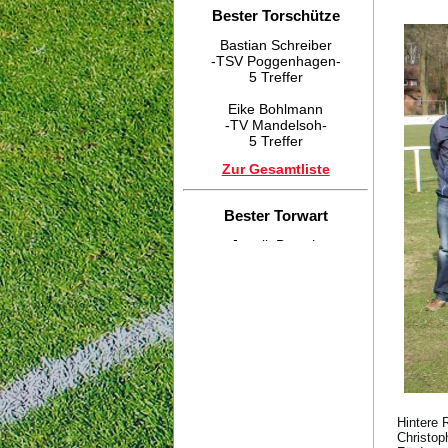
Bester Torschütze
Bastian Schreiber
-TSV Poggenhagen-
5 Treffer
Eike Bohlmann
-TV Mandelsoh-
5 Treffer
Zur Gesamtliste
Bester Torwart
Jannik Brosch
-SV Esperke-
Fairste Mannschaft
TSV Poggenhagen
Danke an Alle
Der STK Eilvese bedankt
sich bei allen Sponsoren,
Hintere 
Helfern, Zuschauern und
Christop