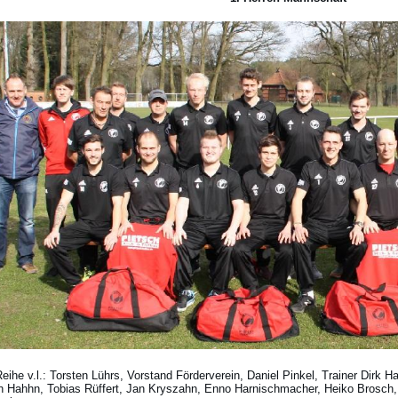
Reihe v.l.: Torsten Lührs, Vorstand Förderverein, Daniel Pinkel, Trainer Dirk H
h Hahhn, Tobias Rüffert, Jan Kryszahn, Enno Harnischmacher, Heiko Brosch