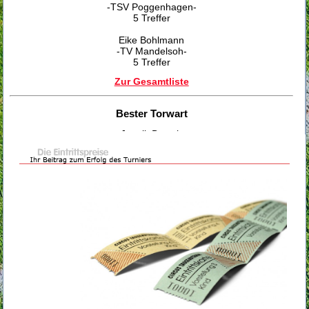
-TSV Poggenhagen-
5 Treffer
Eike Bohlmann
-TV Mandelsoh-
5 Treffer
Zur Gesamtliste
Bester Torwart
Jannik Brosch
-SV Esperke-
Fairste Mannschaft
TSV Poggenhagen
Danke an Alle
Der STK Eilvese bedankt sich bei allen Sponsoren, Helfern,
Zuschauern und Mannschaften für die tolle Unterstützung bei
der Stadtmeisterschaft 2017.
Stadtmeister 2017